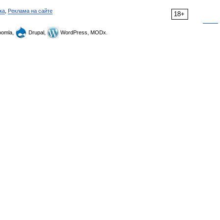
ка
,
Реклама на сайте
18+
omla,
Drupal,
WordPress, MODx.