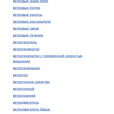
ветровые знаки ряби
ветровые куртки
ветровые наносы
ветровые рассекатели
ветровые связи
ветровые течения
ветрогаситель
ветрогенератор
ветрогенератор с переменной скоростью
вращения
ветрогенерация
ветрогон
ветрогонное средство
ветрогонный
ветрогранник
ветродвигатель
ветродвигатель Дарье