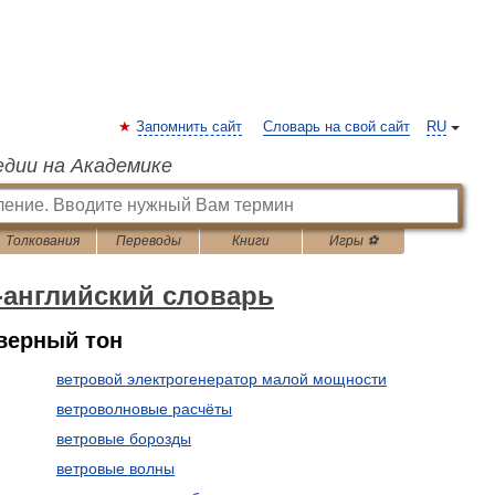
Запомнить сайт
Словарь на свой сайт
RU
едии на Академике
Толкования
Переводы
Книги
Игры ⚽
-английский словарь
еверный тон
ветровой электрогенератор малой мощности
ветроволновые расчёты
ветровые борозды
ветровые волны