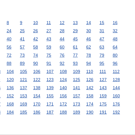
8
9
10
11
12
13
14
15
16
24
25
26
27
28
29
30
31
32
40
41
42
43
44
45
46
47
48
56
57
58
59
60
61
62
63
64
72
73
74
75
76
77
78
79
80
88
89
90
91
92
93
94
95
96
3
104
105
106
107
108
109
110
111
112
9
120
121
122
123
124
125
126
127
128
5
136
137
138
139
140
141
142
143
144
1
152
153
154
155
156
157
158
159
160
7
168
169
170
171
172
173
174
175
176
3
184
185
186
187
188
189
190
191
192